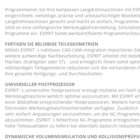
Programmieren Sie Ihre komplexen Langdrehmaschinen mit ESPRI
eingerichtete, vielseitige, präzise und unbeaufsichtigte Bearb
Langdrehmaschinen gerecht und macht es einfach, Programme zu
setzt es eine umfangreiche Werkzeugbahnerstellung, Simulation
Programme ein. ESPRIT bietet werkzertifizierte Programmierlö
FERTIGEN SIE BELIEBIGE TEILEGEOMETRIEN
Mittels ESPRIT´s nahtloser CAD-CAM-Integration importieren Sie
weitere aufwendige Nachbearbeitung. ESPRIT arbeitet mit beli
Flächen, Drahtgitter oder STL - und ermöglicht Ihnen somit optim
vollständigen Teilegeometrie reduzieren sich die vorhandenen
Ihre gesamte Fertigungs- und Durchlaufzeiten.
UNIVERSELLER POSTPROZESSOR
ESPRIT´s universeller Postprozessor erzeugt mühelos ein hoch 
Werkzeugmaschine wirklich optimal auszunutzen. Mit ESPRIT er
einer Bibliothek entsprechender Postprozessoren. Weitere herste
führenden Werkzeugmaschinenhersteller verfügbar. Zusätzlich e
sehr einfach Anpassungen vorzunehmen, um die NC-Programmau
abzustimmen. ESPRIT´s fehlerfreie NC-Programme ermöglichen 
hohe Teilequalitäten zu liefern bei ebenfalls dadurch reduziert
DYNAMISCHE VOLUMENSIMULATION UND KOLLISIONSPRÜF