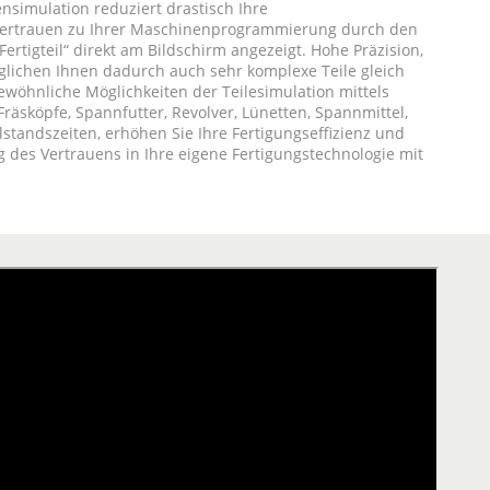
simulation reduziert drastisch Ihre
s Vertrauen zu Ihrer Maschinenprogrammierung durch den
 Fertigteil“ direkt am Bildschirm angezeigt. Hohe Präzision,
glichen Ihnen dadurch auch sehr komplexe Teile gleich
ewöhnliche Möglichkeiten der Teilesimulation mittels
sköpfe, Spannfutter, Revolver, Lünetten, Spannmittel,
lstandszeiten, erhöhen Sie Ihre Fertigungseffizienz und
g des Vertrauens in Ihre eigene Fertigungstechnologie mit