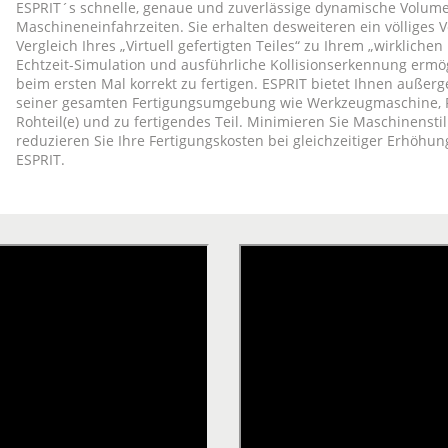
ESPRIT´s schnelle, genaue und zuverlässige dynamische Volumen
Maschineneinfahrzeiten. Sie erhalten desweiteren ein völlige
Vergleich Ihres „Virtuell gefertigten Teiles“ zu Ihrem „wirklichen
Echtzeit-Simulation und ausführliche Kollisionserkennung ermö
beim ersten Mal korrekt zu fertigen. ESPRIT bietet Ihnen außerg
seiner gesamten Fertigungsumgebung wie Werkzeugmaschine, Frä
Rohteil(e) und zu fertigendes Teil. Minimieren Sie Maschinenstil
reduzieren Sie Ihre Fertigungskosten bei gleichzeitiger Erhöhun
ESPRIT.