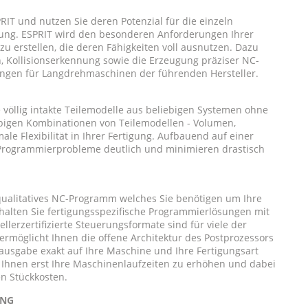
T und nutzen Sie deren Potenzial für die einzeln
eitung. ESPRIT wird den besonderen Anforderungen Ihrer
 erstellen, die deren Fähigkeiten voll ausnutzen. Dazu
, Kollisionserkennung sowie die Erzeugung präziser NC-
sungen für Langdrehmaschinen der führenden Hersteller.
 völlig intakte Teilemodelle aus beliebigen Systemen ohne
ebigen Kombinationen von Teilemodellen - Volumen,
ale Flexibilität in Ihrer Fertigung. Aufbauend auf einer
 Programmierprobleme deutlich und minimieren drastisch
qualitatives NC-Programm welches Sie benötigen um Ihre
halten Sie fertigungsspezifische Programmierlösungen mit
llerzertifizierte Steuerungsformate sind für viele der
rmöglicht Ihnen die offene Architektur des Postprozessors
sgabe exakt auf Ihre Maschine und Ihre Fertigungsart
Ihnen erst Ihre Maschinenlaufzeiten zu erhöhen und dabei
en Stückkosten.
UNG