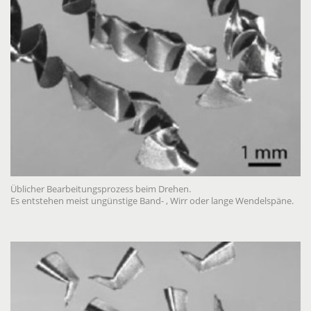
Üblicher Bearbeitungsprozess beim Drehen.
Es entstehen meist ungünstige Band- , Wirr oder lange Wendelspäne.